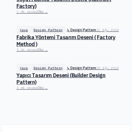
Factory)
2 dk okuma
Oku →
java
Design Pattern
↳ Design Pattern
12 Ağu 2010
Fabrika Yöntemi Tasarım Deseni ( Factory
Method )
1 dk okuma
Oku →
java
Design Pattern
↳ Design Pattern
28 Ağu 2010
Yapıcı Tasarım Deseni (Builder Design
Pattern)
2 dk okuma
Oku →