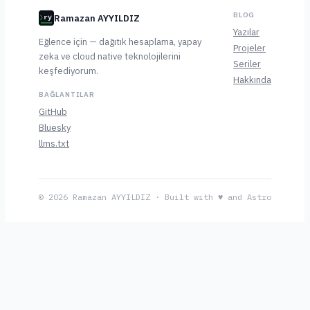
BLOG
Ramazan AYYILDIZ
ry
Yazılar
Eğlence için — dağıtık hesaplama, yapay
Projeler
zeka ve cloud native teknolojilerini
Seriler
keşfediyorum.
Hakkında
BAĞLANTILAR
GitHub
Bluesky
llms.txt
© 2026 Ramazan AYYILDIZ · Built with ♥ and Astro