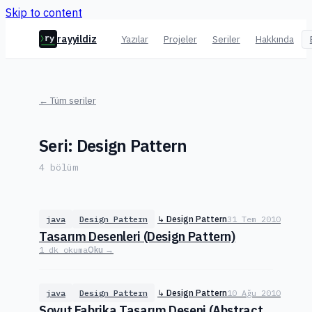
Skip to content
rayyildiz
Yazılar
Projeler
Seriler
Hakkında
ry
← Tüm seriler
Seri: Design Pattern
4 bölüm
java
Design Pattern
↳ Design Pattern
31 Tem 2010
Tasarım Desenleri (Design Pattern)
1 dk okuma
Oku →
java
Design Pattern
↳ Design Pattern
10 Ağu 2010
Soyut Fabrika Tasarım Deseni (Abstract